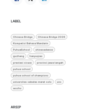
LABEL
Chinese Bridge
Chinese Bridge 2026
Kompetisi Bahasa Mandarin
PuhuaSchool
chinesedance
guzheng
hanyuqiao
prestasi siswa
provinsi jawa tengah
puhua school
puhua school of champions
universitas sebelas maret solo
uns
wushu
ARSIP