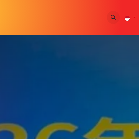
B
KBTK
SD
SMP
SMA
Berita