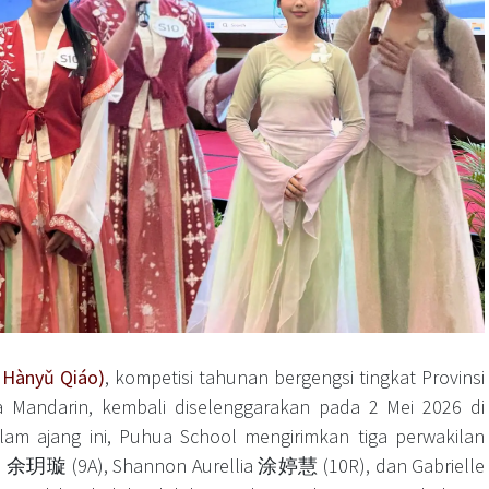
Hànyǔ Qiáo)
, kompetisi tahunan bergengsi tingkat Provinsi
Mandarin, kembali diselenggarakan pada 2 Mei 2026 di
alam ajang ini, Puhua School mengirimkan tiga perwakilan
wan 余玥璇 (9A), Shannon Aurellia 涂婷慧 (10R), dan Gabrielle