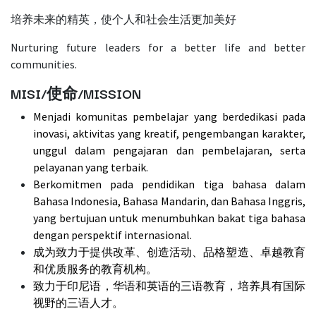
培养未来的精英，使个人和社会生活更加美好
Nurturing future leaders for a better life and better
communities.
MISI/使命/MISSION
Menjadi komunitas pembelajar yang berdedikasi pada
inovasi, aktivitas yang kreatif, pengembangan karakter,
unggul dalam pengajaran dan pembelajaran, serta
pelayanan yang terbaik.
Berkomitmen pada pendidikan tiga bahasa dalam
Bahasa Indonesia, Bahasa Mandarin, dan Bahasa Inggris,
yang bertujuan untuk menumbuhkan bakat tiga bahasa
dengan perspektif internasional.
成为致力于提供改革、创造活动、品格塑造、卓越教育
和优质服务的教育机构。
致力于印尼语，华语和英语的三语教育，培养具有国际
视野的三语人才。