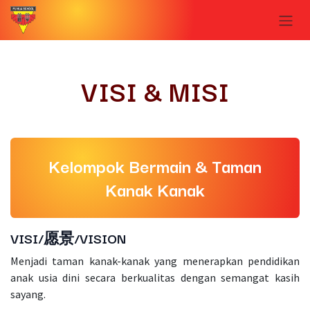
Skip ke Konten
VISI & MISI
Kelompok Bermain & Taman
Kanak Kanak
VISI/愿景/VISION
Menjadi taman kanak-kanak yang menerapkan pendidikan
anak usia dini secara berkualitas dengan semangat kasih
sayang.