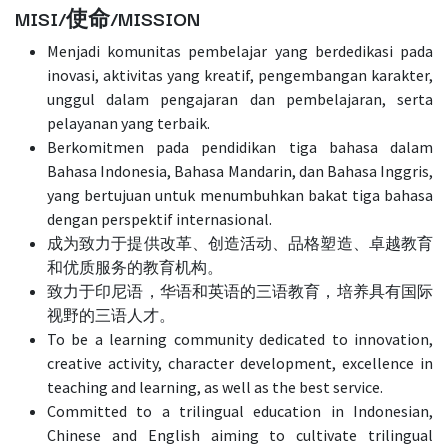
MISI/使命/MISSION
Menjadi komunitas pembelajar yang berdedikasi pada
inovasi, aktivitas yang kreatif, pengembangan karakter,
unggul dalam pengajaran dan pembelajaran, serta
pelayanan yang terbaik.
Berkomitmen pada pendidikan tiga bahasa dalam
Bahasa Indonesia, Bahasa Mandarin, dan Bahasa Inggris,
yang bertujuan untuk menumbuhkan bakat tiga bahasa
dengan perspektif internasional.
成为致力于提供改革、创造活动、品格塑造、卓越教育
和优质服务的教育机构。
致力于印尼语，华语和英语的三语教育，培养具有国际
视野的三语人才。
To be a learning community dedicated to innovation,
creative activity, character development, excellence in
teaching and learning, as well as the best service.
Committed to a trilingual education in Indonesian,
Chinese and English aiming to cultivate trilingual