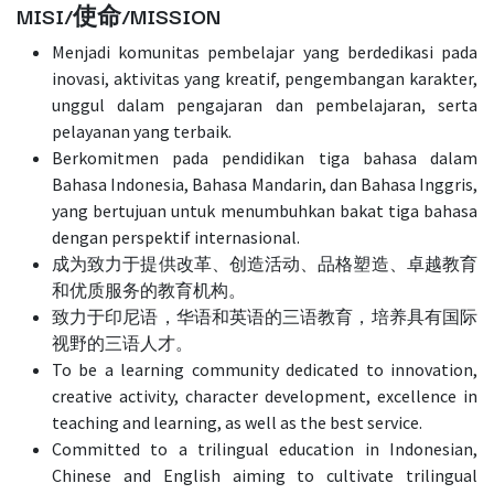
MISI/使命/MISSION
Menjadi komunitas pembelajar yang berdedikasi pada
inovasi, aktivitas yang kreatif, pengembangan karakter,
unggul dalam pengajaran dan pembelajaran, serta
pelayanan yang terbaik.
Berkomitmen pada pendidikan tiga bahasa dalam
Bahasa Indonesia, Bahasa Mandarin, dan Bahasa Inggris,
yang bertujuan untuk menumbuhkan bakat tiga bahasa
dengan perspektif internasional.
成为致力于提供改革、创造活动、品格塑造、卓越教育
和优质服务的教育机构。
致力于印尼语，华语和英语的三语教育，培养具有国际
视野的三语人才。
To be a learning community dedicated to innovation,
creative activity, character development, excellence in
teaching and learning, as well as the best service.
Committed to a trilingual education in Indonesian,
Chinese and English aiming to cultivate trilingual